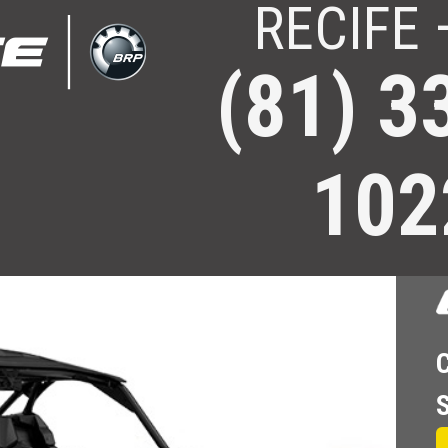
RECIFE 
(81) 3
UTV Can-Am. Concessionária Autorizada e Revenda BRP. Entre em Contat
102