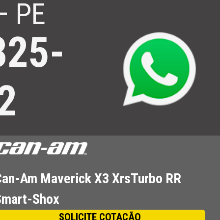
– PE
325-
o Hoje Mesmo! Saiba Mais.
2
Can-Am Maverick X3 XrsTurbo RR
Smart-Shox
SOLICITE COTAÇÃO